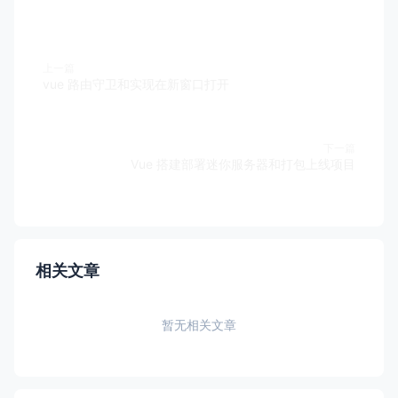
name
: 
"Navigation"
,

components
:{

Item
  },

上一篇
vue 路由守卫和实现在新窗口打开
data
(
){

return
{

navList
:[

              {
name
:
'爱奇艺'
,
jump
:
'/iqiyi'
},

下一篇
Vue 搭建部署迷你服务器和打包上线项目
              {
name
:
'电视剧'
,
jump
:
'/dianshiju'
},
              {
name
:
'电影'
,
jump
:
'/dianying'
},

              {
name
:
'综艺'
,
jump
:
'/zongyi'
},

              {
name
:
'动漫'
,
jump
:
'/dongman'
},

          ]

      }

相关文章
  },

methods
: {

暂无相关文章
  },
