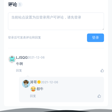
</
script
>
评论
1
<
style
scoped
>
.title
 {

width
: 
100%
;

height
: 
88px
;

登录
登录后可发表评论和回复
background-color
: 
#fff
;

margin
: 
0
 auto;

.title
span
:nth-child
(
1
) {

LJSQG
2021-12-06
font-size
: 
18px
;

牛啊
line-height
: 
24px
;

回复
color
: 
#222
;

vertical-align
: middle;

涛哥
2021-12-06
都牛
.title
span
:nth-child
(
2
) {

color
: 
#99a2aa
;

回复
margin-left
: 
20px
;

margin-bottom
: 
2px
;

display
: inline-block;
