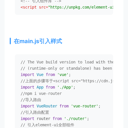
<!-- 引入组件库 -->
<
script
src
=
"https://unpkg.com/element-ui/lib/i
在main.js引入样式
// The Vue build version to load with the `impo
// (runtime-only or standalone) has been set in
import
Vue
from
'vue'
//上面的步骤等于<script src="https://cdn.jsdelivr.n
import
App
from
'./App'
//npm i vue-router
//导入路由
import
VueRouter
from
'vue-router'
//引入路由配置
import
 router 
from
'./router'
// 引入element-ui全部组件