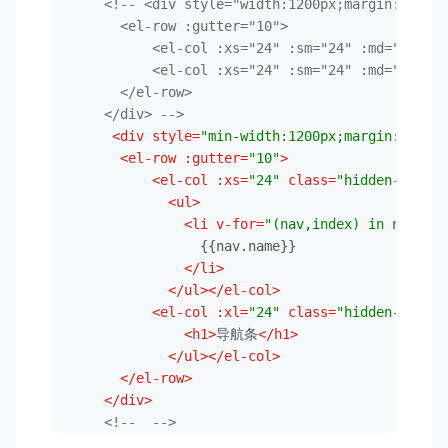
<!-- <div style="width:1200px;margin:0 auto
      <el-row :gutter="10">

          <el-col :xs="24" :sm="24" :md="18" :l
          <el-col :xs="24" :sm="24" :md="6" :lg
      </el-row>

    </div> -->
<
div
style
=
"min-width:1200px;margin:0 auto
<
el-row
:gutter
=
"10"
>
<
el-col
:xs
=
"24"
class
=
"hidden-sm-and
<
ul
>
<
li
v-for
=
"(nav,index) in navList
                {{nav.name}}

</
li
>
</
ul
>
</
el-col
>
<
el-col
:xl
=
"24"
class
=
"hidden-xl-onl
<
h1
>
导航条
</
h1
>
</
ul
>
</
el-col
>
</
el-row
>
</
div
>
<!--  -->
<
div
style
=
"width:1200px;margin:0 auto;"
>