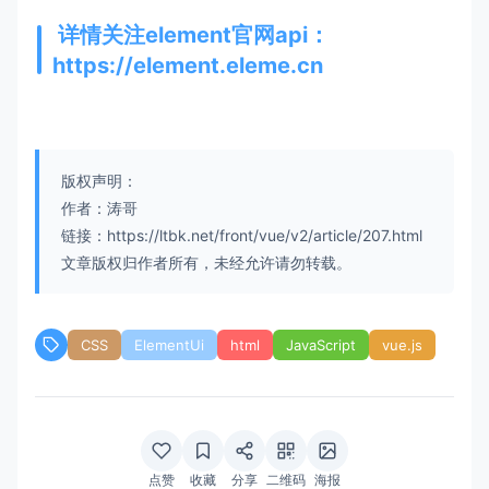
<
el-row
:gutter
=
"10"
>
详情关注element官网api：
<
el-col
:xs
=
"24"
:sm
=
"24"
:md
=
"18"
:l
https://element.eleme.cn
<
div
style
=
"height:1200px;backgroun
<
Item
v-for
=
"(nav,index) in nav
</
div
>
</
el-col
>
<
el-col
:xs
=
"24"
:sm
=
"24"
:md
=
"6"
:lg
版权声明：
<
div
style
=
"height:1200px;backgroun
作者：涛哥
</
el-col
>
链接：https://ltbk.net/front/vue/v2/article/207.html
</
el-row
>
</
div
>
文章版权归作者所有，未经允许请勿转载。
</
div
>
</
template
>
CSS
ElementUi
html
JavaScript
vue.js
<
script
>
import
Item
from
'../components/Item.vue'
//最终转换为a标签默认push可以加上replace
export
default
 {

点赞
收藏
分享
二维码
海报