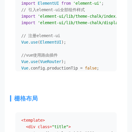
import
ElementUI
from
'element-ui'
// 引入element-ui全部组件样式
import
'element-ui/lib/theme-chalk/index.css'
import
'element-ui/lib/theme-chalk/display.css'
// 注册element-ui
Vue
.
use
(
ElementUI
);

//vue使用路由插件
Vue
.
use
(
VueRouter
Vue
.
config
.
productionTip
 = 
false
;

/* eslint-disable no-new */
new
Vue
({

el
: 
'#app'
,

栅格布局
components
: { 
App
 },
//注册
router
:router,
//new vue对象的时候装配在上面
template
: 
'<App/>'
//在指定作用域添加模板标签
<
template
>
<
div
class
=
"title"
>