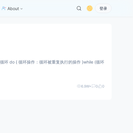
About
登录
6.9W+
0
0