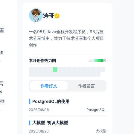
涛哥
a基
一名95后Java全栈开发程序员，95后技
术分享博主，致力于技术分享和个人项目
创作
响
件
本月创作热力图
少
多
写
作者好文
作者发言
器
览器
PostgreSQL的使用
也
2026/08/06
PostgreSQL
大模型-初识大模型
大模型
易
2025/08/26