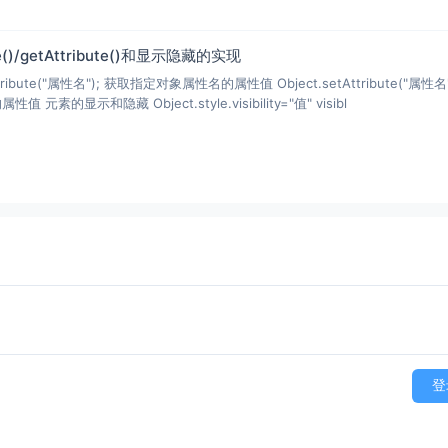
bute()/getAttribute()和显示隐藏的实现
值 Object.setAttribute("属性名","属
性值"); 设置指定对象属性名的属性值 元素的显示和隐藏 Object.style.visibility="值" visibl
登