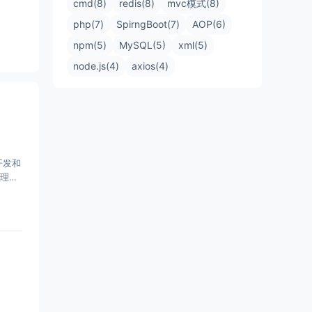
cmd(8)
redis(8)
mvc模式(8)
php(7)
SpirngBoot(7)
AOP(6)
npm(5)
MySQL(5)
xml(5)
node.js(4)
axios(4)
开发和