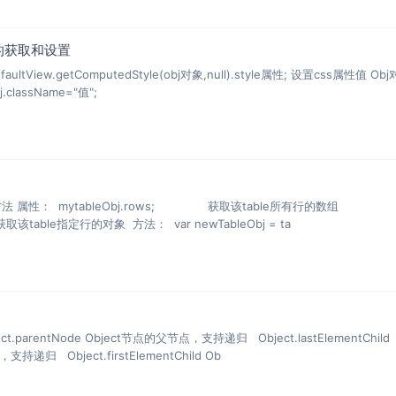
性值的获取和设置
ultView.getComputedStyle(obj对象,null).style属性; 设置css属性值 Obj
.className="值";
 获取该table所有行的数组
mytableObj.rows[num]; 获取该table指定行的对象 方法： var newTableObj = ta
arentNode Object节点的父节点，支持递归 Object.lastElementChild
递归 Object.firstElementChild Ob