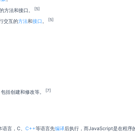
[5]
容的方法和接口。
[5]
行交互的
方法
和
接口
。
[7]
es，包括创建和修改等。
脚本语言，C、
C++
等语言先
编译
后执行，而JavaScript是在程序