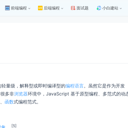
前端编程
后端编程
面试题
小白建站
数优先的轻量级，解释型或即时编译型的
编程语言
。虽然它是作为开发
了很多非
浏览器
环境中，JavaScript 基于原型编程、多范式的动
、
函数
式编程范式。
[5]
对象
。