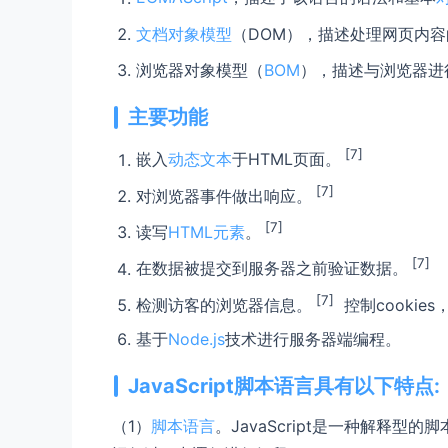
文档对象模型
（DOM），描述处理网页内
浏览器对象模型（
BOM
），描述与浏览器进
主要功能
[7]
嵌入
动态文本
于HTML页面。
[7]
对浏览器事件做出响应。
[7]
读写
HTML元素
。
[7]
在数据被提交到服务器之前验证数据。
[7]
检测访客的浏览器信息。
控制cooki
基于
Node.js
技术进行服务器端编程。
JavaScript脚本语言具有以下特点:
（1）
脚本语言
。JavaScript是一种解释型的