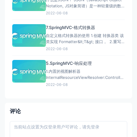
Notation, JS对象简谱）是一种轻量级的数
据交换格式。它基
2022-06-08
于 ECMAScript（European Computer
Manufacturers Association, 欧洲计算机协
7.SpringMVC-格式转换器
会制定的js规范）的一个子集，采用完全独
自定义格式转换器的使用 1.创建 转换器类 该
类实现 Formatter&lt;T&gt; 接口， 2.重写
a：parse方法：把接收到的字符串转换成需
2022-06-08
要的数据类型 ​ b：print方法：把模型中的数
据输出到页面时，按照指定的字符串输出 ​
5.SpringMVC-响应处理
补充：需要借助spring标
1.内置的视图解析器
InternalResourceViewResolver:Controller
中的方法 在返回字符串时，可以通过视图解
2022-06-08
析器来增加 前缀和后缀，让controller中的
方法 返回的值更精简。 在spring容器配置中
加入 &lt;bean class="org.
评论