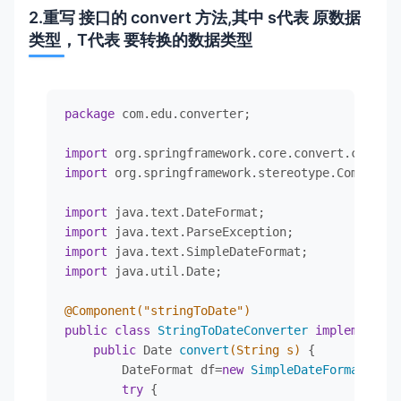
2.重写
接口的 convert 方法,其中 s代表 原数据
类型，T代表 要转换的数据类型
package
 com.edu.converter;

import
import
 org.springframework.stereotype.Component
import
import
import
import
 java.util.Date;

@Component("stringToDate")
public
class
StringToDateConverter
implements
C
public
 Date 
convert
(String s)
 {

        DateFormat df=
new
SimpleDateFormat
(
"yyy
try
 {
