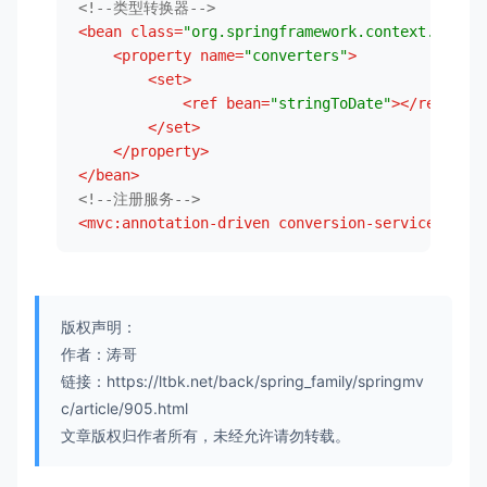
<!--类型转换器-->
<
bean
class
=
"org.springframework.context.suppor
<
property
name
=
"converters"
>
<
set
>
<
ref
bean
=
"stringToDate"
>
</
ref
>
</
set
>
</
property
>
</
bean
>
<!--注册服务-->
<
mvc:annotation-driven
conversion-service
=
"conv
版权声明：
作者：涛哥
链接：https://ltbk.net/back/spring_family/springmv
c/article/905.html
文章版权归作者所有，未经允许请勿转载。