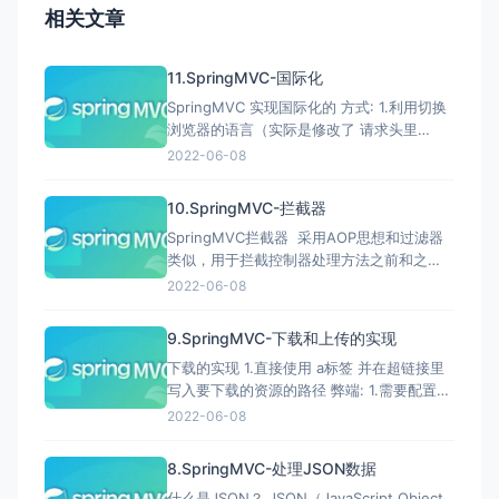
相关文章
11.SpringMVC-国际化
SpringMVC 实现国际化的 方式: 1.利用切换
浏览器的语言（实际是修改了 请求头里
accept-language的值） 2.自定义 a.在
2022-06-08
resouce下 新建 i18n文件夹 文件夹内创
建 视图名.properties 试图名
10.SpringMVC-拦截器
zh_CN.properties 试图名en_US.pro
SpringMVC拦截器 采用AOP思想和过滤器
类似，用于拦截控制器处理方法之前和之
后，用于完成一些和主业务没有太多关系的
2022-06-08
附加功能。 比如:权限控制 日志 异常 方法执
行时间统计。 自定义拦截器 需要实现
9.SpringMVC-下载和上传的实现
HandlerInteceptor接口。 该接口的三个方
下载的实现 1.直接使用 a标签 并在超链接里
法: boolean p
写入要下载的资源的路径 弊端: 1.需要配置
静态资源访问 否则会被SpringMVC 前端控
2022-06-08
制器拦截到 2.会暴露 项目的资源的路径 3.没
有办法进行业务判断，比如是否有权限下
8.SpringMVC-处理JSON数据
载。 2.思路: 1.获取到要下载的文件的
什么是JSON？ JSON（JavaScript Object