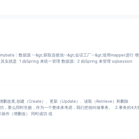
用mybatis：数据源 --&gt;获取连接池--&gt;会话工厂--&gt;使用mapper进行 
 其实就是 1 由Spring 来统一管理 数据源: 2 由Spring 来管理 sqlsession
删改查,创建（Create）、更新（Update）、读取（Retrieve）和删除
时成功，要么同时失败，作为一个整体来考虑，我们把他叫做事务。 2.事务的4大
子性： 一组数据库操作（增删改） 同时成功 或