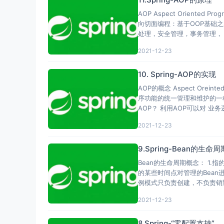
AOP Aspect Oriented P
向切面编程：基于OOP基础
处理，安全管理，事务管理，
2021-12-23
10. Spring-AOP的实现
AOP的概念 Aspect Oreinted Programming 面向切面编程,通过预编译方式或者运行时动态代理的方式，实现程
序功能的统一管理和维护的一
AOP？ 利用AOP可以对
2021-12-23
9.Spring-Bean的生命周
Bean的生命周期概念： 1.指
的某些时间点对管理的Bean进
例模式只负责创建，不负责销毁。 3
2021-12-23
8.Spring-“零配置支持”