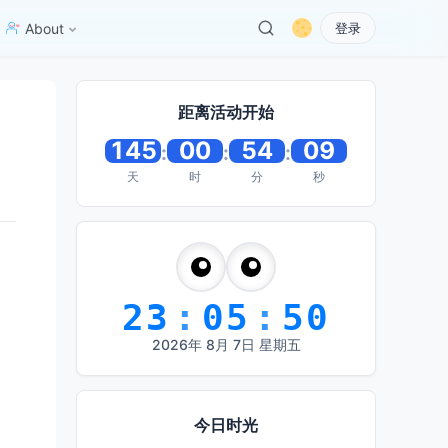
About
登录
距离活动开始
145
00
54
08
:
:
:
天
时
分
秒
23
:
05
:
51
2026
年
8
月
7
日
星期五
今日时光