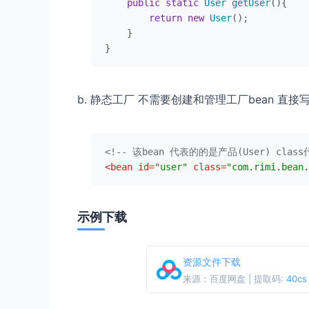
public
static
User
getUser
(
){

return
new
User
();

    }

}
b. 静态工厂 不需要创建和管理工厂bean 直接写
<!-- 该bean 代表的的是产品(User) cl
<
bean
id
=
"user"
class
=
"com.rimi.bean.
示例下载
资源文件下载
来源：百度网盘 | 提取码:
40cs