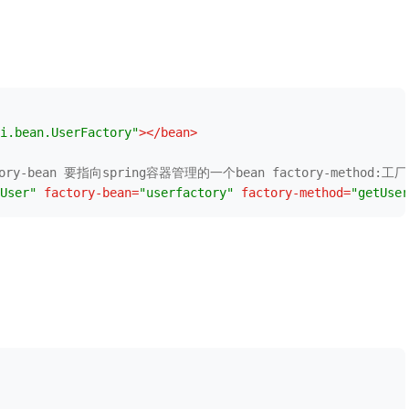
i.bean.UserFactory"
>
</
bean
>
tory-bean 要指向spring容器管理的一个bean factory-method
User"
factory-bean
=
"userfactory"
factory-method
=
"getUser