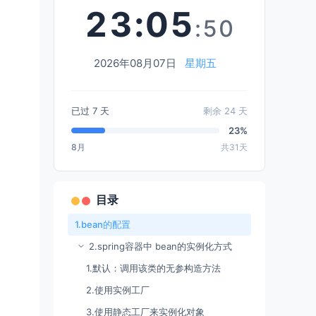
23
:
05
:51
2026年08月07日
星期五
已过
7
天
剩余
24
天
23%
8月
共31天
目录
1.bean的配置
2.spring容器中 bean的实例化方式
1.默认：调用该类的无参构造方法
2.使用实例工厂
3.使用静态工厂来实例化对象