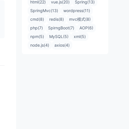
html(22)
vue.js(20)
Spring(13)
SpringMvc(13)
wordpress(11)
cmd(8)
redis(8)
mvc模式(8)
php(7)
SpirngBoot(7)
AOP(6)
npm(5)
MySQL(5)
xml(5)
node.js(4)
axios(4)