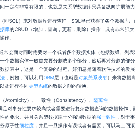
间一定有非常有限的，也就是关系型数据库只具备纵向扩展能力
（即SQL）来对数据库进行查询，SQL早已获得了各个数据库厂
据库
的CRUD（增加，查询，更新，删除）操作，具有非常强大
询操作。
员通常会面对同时需要对一个或者多个数据实体（包括数组、列表
一个数据实体一般首先要分割成多个部分，然后再对分割的部分
数据表中，这是一个复杂的过程。好消息是随着软件技术的发展
法
，例如，可以利用
ORM
层（也就是
对象关系映射
）来将数据
去以及进行不同
类型系统
的数据之间的转换。
性
（Atomicity）、一致性（Consistency）、
隔离性
），可以满足对事务性要求较高或者需要进行复杂数据查询的数据操作，
性的要求。并且关系型数据库十分强调数据的
强一致性
，对于事
务原子性
细粒度
，并且一旦操作有误或者有需要，可以马上回滚