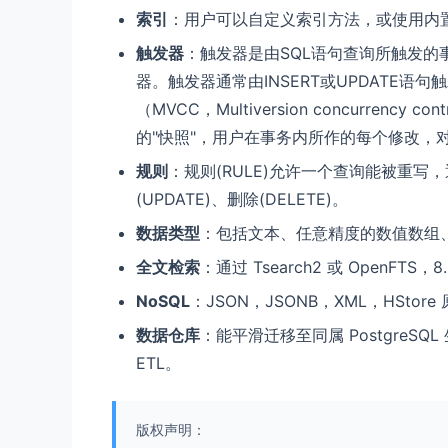
索引
：用户可以自定义索引方法，或使用内置的 
触发器
：触发器是由SQL语句查询所触发的
器。触发器通常由INSERT或UPDATE语句
（MVCC，Multiversion concurr
的"快照"，用户在事务内所作的每个修改，
规则
：规则(RULE)允许一个查询能被重写，通
(UPDATE)、删除(DELETE)。
数据类型
：包括文本、任意精度的数值数组、J
全文检索
：通过 Tsearch2 或 OpenFTS，
NoSQL
：JSON，JSONB，XML，HSto
数据仓库
：能平滑迁移至同属 PostgreSQL 
ETL。
版权声明：