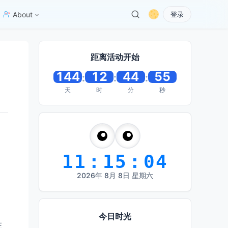
About
登录
距离活动开始
144
12
44
54
:
:
:
天
时
分
秒
11
:
15
:
05
2026
年
8
月
8
日
星期六
今日时光
在