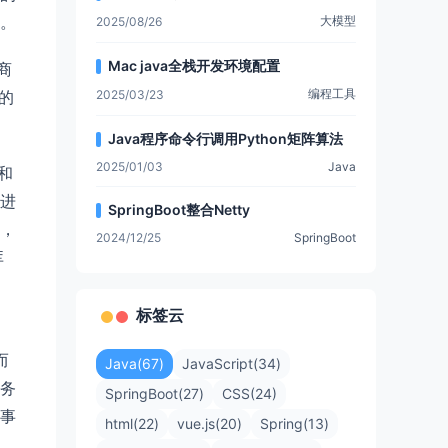
。
大模型
2025/08/26
Mac java全栈开发环境配置
商
编程工具
2025/03/23
的
Java程序命令行调用Python矩阵算法
2025/01/03
Java
和
进
SpringBoot整合Netty
，
2024/12/25
SpringBoot
库
标签云
而
Java(67)
JavaScript(34)
务
SpringBoot(27)
CSS(24)
事
html(22)
vue.js(20)
Spring(13)