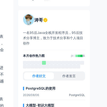
涛哥
一名95后Java全栈开发程序员，95后技
表
术分享博主，致力于技术分享和个人项目
，
创作
会
本月创作热力图
少
多
进
不
作者好文
作者发言
越
PostgreSQL的使用
2026/08/06
PostgreSQL
表
大模型-初识大模型
的