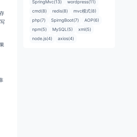
SpringMvc(13)
wordpress(11)
cmd(8)
redis(8)
mvc模式(8)
存
php(7)
SpirngBoot(7)
AOP(6)
写
npm(5)
MySQL(5)
xml(5)
node.js(4)
axios(4)
如果
靠